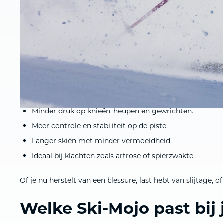
vang je trillingen en schokken beter op,
en houd je veel langer energie over.
Tijdens de lunch of in de lift kun je de Ski-Mojo eenvoudig
De voordelen op een rij
Tot 30% meer kracht en uithoudingsvermogen.
Minder druk op knieën, heupen en gewrichten.
Meer controle en stabiliteit op de piste.
Langer skiën met minder vermoeidheid.
Ideaal bij klachten zoals artrose of spierzwakte.
Of je nu herstelt van een blessure, last hebt van slijtage, 
Welke Ski-Mojo past bij 