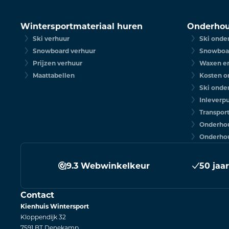
Wintersportmateriaal huren
Onderhou
Ski verhuur
Ski onde
Snowboard verhuur
Snowboa
Prijzen verhuur
Waxen en
Maattabellen
Kosten o
Ski onde
Inleverp
Transpor
Onderho
Onderhou
9.3 Webwinkelkeur
50 jaa
Contact
Kienhuis Wintersport
Kloppendijk 32
7591 BT Denekamp