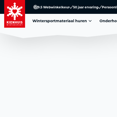
9.5 Webwinkelkeur
50 jaar ervaring
Persoonl
Wintersportmateriaal huren
Onderho