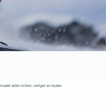
oek – je ziet er dus niet uit als een robot.
maakt skiën lichter, veiliger en leuker.