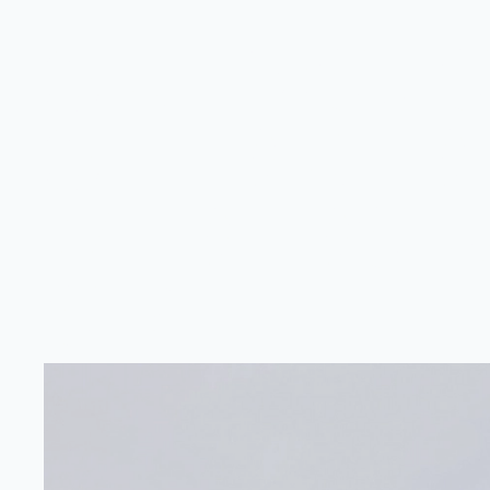
SKI-MOJO
STERKER
VERTROU
OP
Ski-Mojo: langer, k