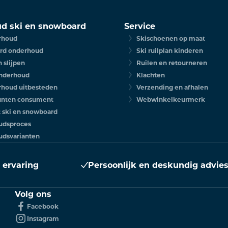
d ski en snowboard
Service
rhoud
Skischoenen op maat
rd onderhoud
Ski ruilplan kinderen
 slijpen
Ruilen en retourneren
nderhoud
Klachten
rhoud uitbesteden
Verzending en afhalen
unten consument
Webwinkelkeurmerk
t ski en snowboard
udsproces
dsvarianten
r ervaring
Persoonlijk en deskundig advie
Volg ons
Facebook
Instagram