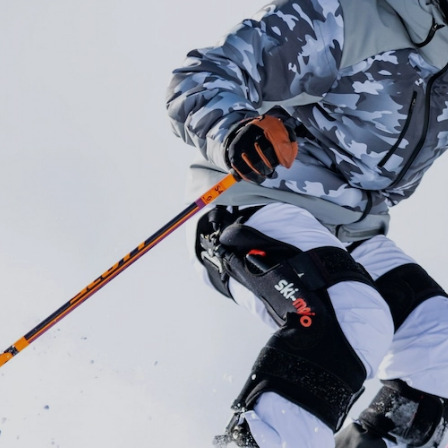
lpmiddel is een soort exoskelet voor skiërs dat je actief onders
dat je met meer controle en uithoudingsvermogen de piste afgaa
 benen, maar ook voor fanatieke skiërs die graag langer en techn
ies?
je benen en bekken. De krachtige veer ondersteunt tot wel een d
abiel en energiek – van de eerste tot de laatste afdaling van de da
 op. Zodra je weer omhoog beweegt, geeft die veer energie teru