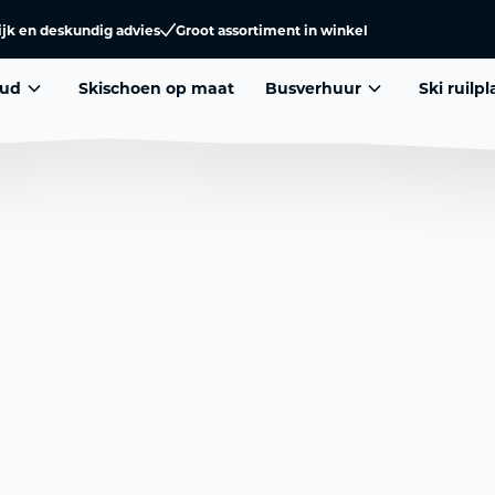
ijk en deskundig advies
Groot assortiment in winkel
ud
Skischoen op maat
Busverhuur
Ski ruilp