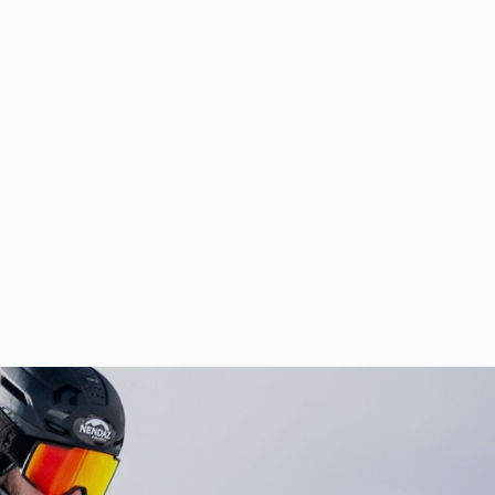
EER
ISTE
 comfort de piste