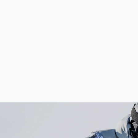
: LANGER,
 EN MET M
WEN DE P
rachtiger en met meer