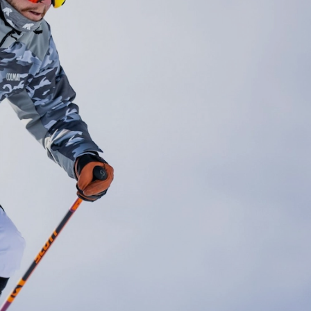
teunt tijdens het skiën. Het systeem verlicht de druk op je
t.
ischer willen skiën.
erde van je lichaamsgewicht, waardoor de belasting op je
g.
g. Daardoor: