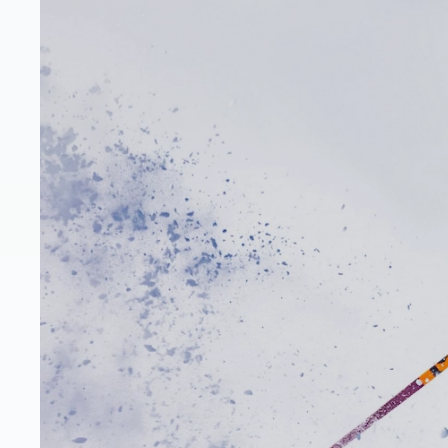
op
Heb je weleens gehoord van de Ski-Mojo? Dit innovatieve hu
benen en gewrichten, vergroot je kracht en zorgt ervoor 
Ideaal voor wie last heeft van knieën, heupen of vermoeide
Wat is de Ski-Mojo prec
De Ski-Mojo is een slim veersysteem dat je bevestigt aan 
knieën en spieren aanzienlijk afneemt.
Het voelt alsof je extra sterke beenspieren hebt: soepel, st
Hoe werkt het?
Wanneer je door je knieën zakt, spant de Ski-Mojo de veer
heb je minder inspanning nodig bij elke bocht,