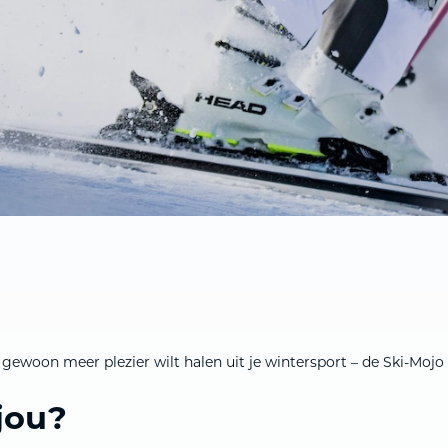
 uitschakelen. En goed om te weten: hij past gewoon onder je skibr
of gewoon meer plezier wilt halen uit je wintersport – de Ski-Mojo 
jou?