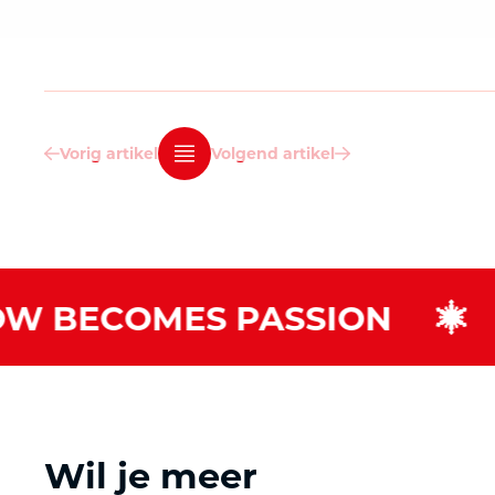
Vorig artikel
Vorig artikel
Volgend artikel
Volgend artikel
 BECOMES PASSION
Wil je meer