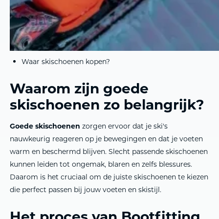
Breedtematen en volumes
Flex en stijfheid van skischoenen
De juiste skischoenen voor jouw skistijl
Wanneer moet je skischoenen vervangen?
Waar skischoenen kopen?
Waarom zijn goede
skischoenen zo belangrijk?
Goede skischoenen
zorgen ervoor dat je ski's
nauwkeurig reageren op je bewegingen en dat je voeten
warm en beschermd blijven. Slecht passende skischoenen
kunnen leiden tot ongemak, blaren en zelfs blessures.
Daarom is het cruciaal om de juiste skischoenen te kiezen
die perfect passen bij jouw voeten en skistijl.
Het proces van Bootfitting