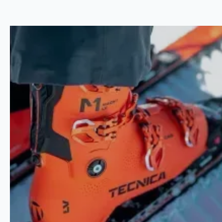
GIDS
Skischoenen
zijn het belangrijkste onderdeel van je
wintersportuitrusting. Een goede pasvorm is essentieel
voor comfort, controle en veiligheid op de piste. Bij
Kienhuis Wintersport
bieden we een geavanceerd
Bootfitting-proces aan, waarbij we gebruikmaken van een
3D-scan om de perfecte skischoenen voor jouw voeten te
vinden. In deze gids leggen we uit waar je op moet letten
bij het kiezen van de juiste skischoenen.
Inhoud
Waarom zijn goede skischoenen zo belangrijk?
Het proces van Bootfitting