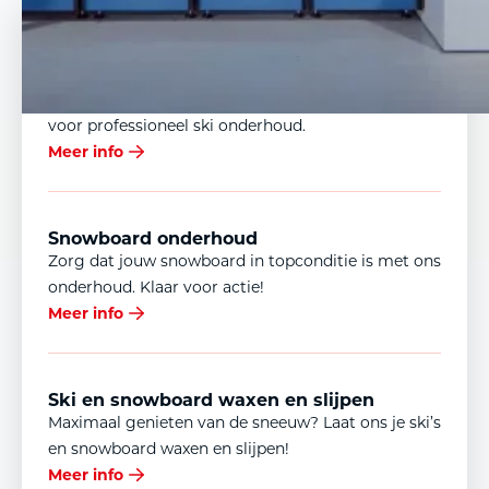
Ook zonder afspraak ben je van harte welkom in onze winkel.
Ski onderhoud
Laat je ski’s glijden als nooit tevoren! Wij zorgen
voor professioneel ski onderhoud.
Meer info
Snowboard onderhoud
Zorg dat jouw snowboard in topconditie is met ons
onderhoud. Klaar voor actie!
Meer info
Ski en snowboard waxen en slijpen
Maximaal genieten van de sneeuw? Laat ons je ski’s
en snowboard waxen en slijpen!
Meer info