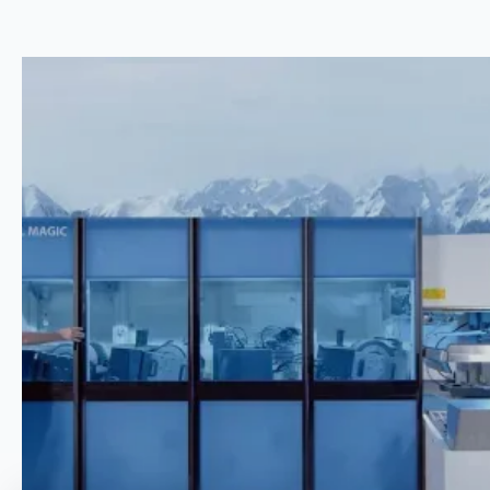
ONDERHOUDSPARK
Met trots presenteren wij onze moderne
onderhoudsfaciliteiten voor jouw ski’s en
snowboard. Bij Kienhuis bieden we de beste
kwaliteit en veiligheid voor het onderhoud van
uw ski's en snowboards. Neem een kijkje in
onze werkplaats en ontdek het bijbehorende
proces. Bekijk onze prijzen voor ski- en
snowboardonderhoud.
Bekijk alle prijzen
Maak een winkelafspraak