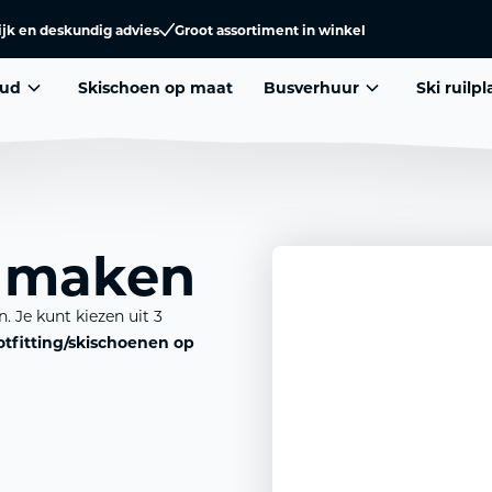
ijk en deskundig advies
Groot assortiment in winkel
ud
Skischoen op maat
Busverhuur
Ski ruilp
k maken
. Je kunt kiezen uit 3
otfitting/skischoenen op