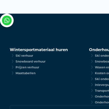
Wintersportmateriaal huren
Onderhou
Ski verhuur
Ski onde
Snowboard verhuur
Snowboa
Prijzen verhuur
Waxen en
Maattabellen
Kosten o
Ski onde
Inleverp
Transpor
Onderho
Onderhou