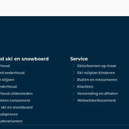
d ski en snowboard
Service
rhoud
Skischoenen op maat
rd onderhoud
Ski ruilplan kinderen
 slijpen
Ruilen en retourneren
nderhoud
Klachten
rhoud uitbesteden
Verzending en afhalen
unten consument
Webwinkelkeurmerk
t ski en snowboard
udsproces
dsvarianten